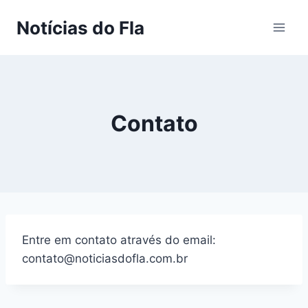
Pular
Notícias do Fla
para
o
Conteúdo
Contato
Entre em contato através do email:
contato@noticiasdofla.com.br