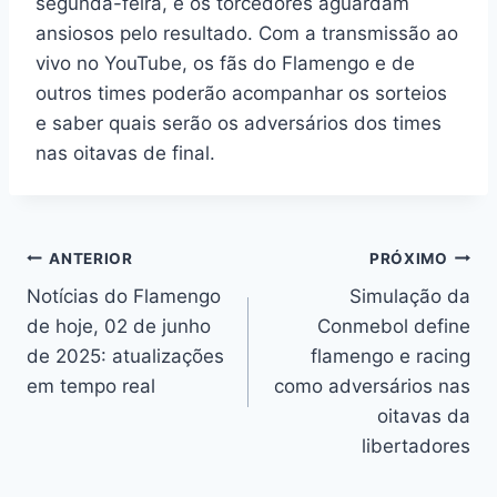
segunda-feira, e os torcedores aguardam
ansiosos pelo resultado. Com a transmissão ao
vivo no YouTube, os fãs do Flamengo e de
outros times poderão acompanhar os sorteios
e saber quais serão os adversários dos times
nas oitavas de final.
Navegação
ANTERIOR
PRÓXIMO
Notícias do Flamengo
Simulação da
de
de hoje, 02 de junho
Conmebol define
Post
de 2025: atualizações
flamengo e racing
em tempo real
como adversários nas
oitavas da
libertadores