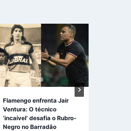
Flamengo enfrenta Jair
Flameng
Ventura: O técnico
Cruzei
‘incaível’ desafia o Rubro-
Gonçal
Negro no Barradão
Por
Felipe