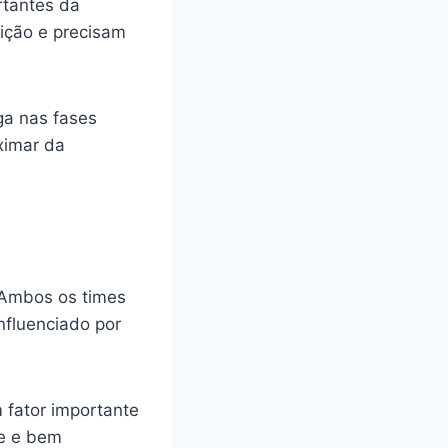
rtantes da
ição e precisam
ga nas fases
ximar da
 Ambos os times
nfluenciado por
 fator importante
te e bem