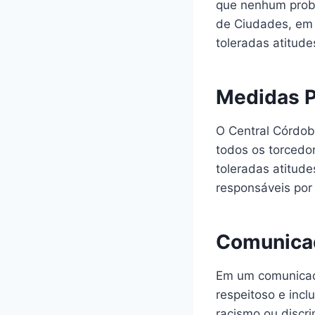
que nenhum probl
de Ciudades, em 
toleradas atitude
Medidas P
O Central Córdob
todos os torcedo
toleradas atitude
responsáveis por 
Comunicad
Em um comunicado
respeitoso e incl
racismo ou discr