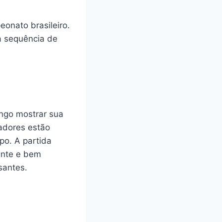
eonato brasileiro.
 sequência de
ngo mostrar sua
adores estão
po. A partida
ente e bem
santes.