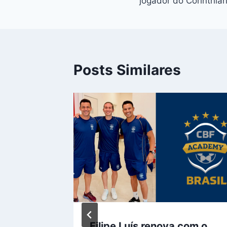
jogador do Corinthia
Post
Posts Similares
torcida
Filipe Luís renova com o