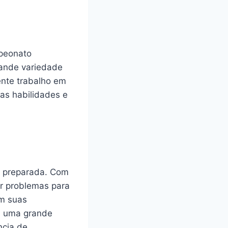
peonato
rande variedade
ente trabalho em
uas habilidades e
m preparada. Com
ar problemas para
em suas
 e uma grande
ncia de