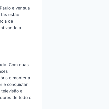
Paulo e ver sua
 fãs estão
ncia de
entivando a
rada. Com duas
nces
ória e manter a
r e conquistar
 televisão e
edores de todo o