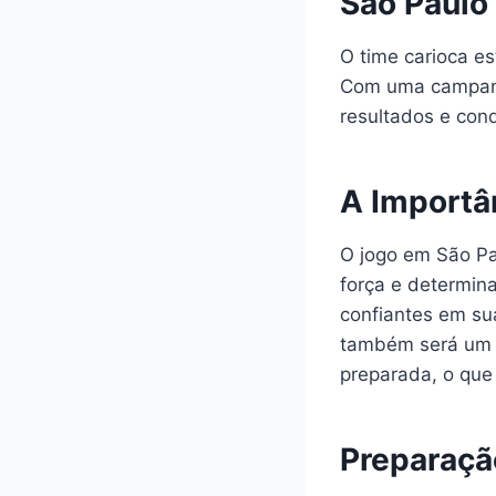
São Paulo
O time carioca es
Com uma campanh
resultados e conq
A Importâ
O jogo em São Pa
força e determin
confiantes em su
também será um g
preparada, o que
Preparaçã