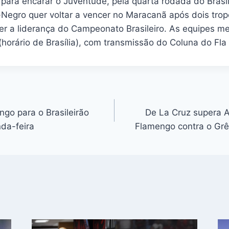
, para encarar o Juventude, pela quarta rodada do Brasi
Negro quer voltar a vencer no Maracanã após dois tro
er a liderança do Campeonato Brasileiro. As equipes m
(horário de Brasília), com transmissão do Coluna do Fl
go para o Brasileirão
De La Cruz supera 
da-feira
Flamengo contra o Grê