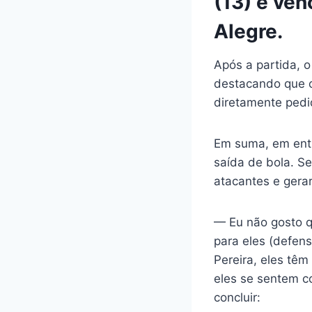
(13) e ven
Alegre.
Após a partida, o
destacando que o
diretamente pedi
Em suma, em entre
saída de bola. Se
atacantes e gerar
— Eu não gosto q
para eles (defen
Pereira, eles têm
eles se sentem co
concluir: