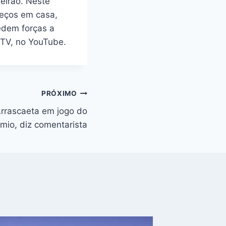
leirão. Neste
peços em casa,
edem forças a
a TV, no YouTube.
PRÓXIMO
Arrascaeta em jogo do
mio, diz comentarista