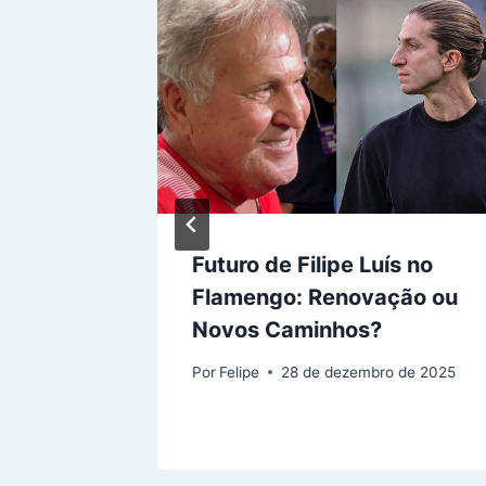
ra
Futuro de Filipe Luís no
do
Flamengo: Renovação ou
ativas
Novos Caminhos?
Por
Felipe
28 de dezembro de 2025
e 2026