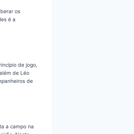
iberar os
les é a
incípio de jogo,
, além de Léo
ompanheiros de
lta a campo na