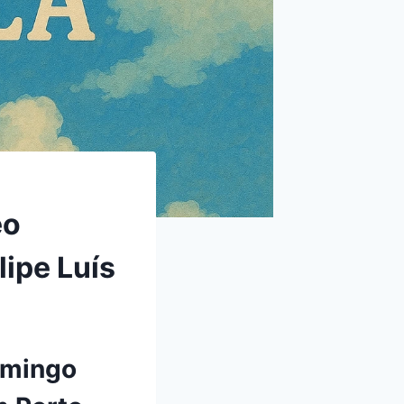
éo
lipe Luís
omingo