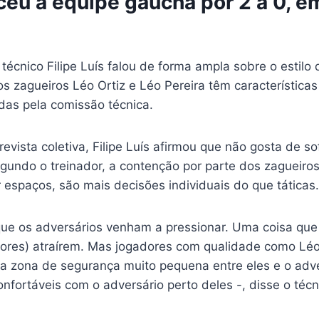
ceu a equipe gaúcha por 2 a 0, e
 técnico Filipe Luís falou de forma ampla sobre o estilo d
s zagueiros Léo Ortiz e Léo Pereira têm característica
das pela comissão técnica.
vista coletiva, Filipe Luís afirmou que não gosta de so
gundo o treinador, a contenção por parte dos zagueiros,
 espaços, são mais decisões individuais do que táticas.
ue os adversários venham a pressionar. Uma coisa que
sores) atraírem. Mas jogadores com qualidade como Léo
 a zona de segurança muito pequena entre eles e o adve
nfortáveis com o adversário perto deles -, disse o técn