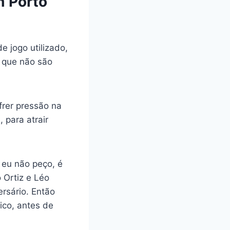
m Porto
e jogo utilizado,
s que não são
frer pressão na
 para atrair
 eu não peço, é
 Ortiz e Léo
rsário. Então
ico, antes de