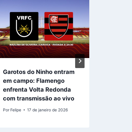
Garotos do Ninho entram
Revirav
em campo: Flamengo
Gerson 
enfrenta Volta Redonda
Brasil,
com transmissão ao vivo
exigên
Por
Felipe
17 de janeiro de 2026
Por
Felipe