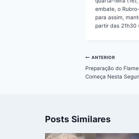
quarta-feira (16)
embate, o Rubro-
para assim, mant
partir das 21h30 
Navegação
ANTERIOR
Preparação do Flamen
de
Começa Nesta Segun
Post
Posts Similares