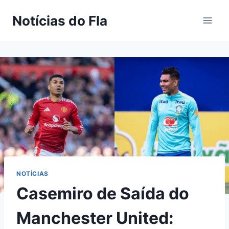
Pular
Notícias do Fla
para
o
Conteúdo
NOTÍCIAS
Casemiro de Saída do
Manchester United: