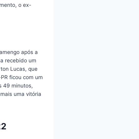
amento, o ex-
Flamengo após a
nha recebido um
rton Lucas, que
o-PR ficou com um
s 49 minutos,
 mais uma vitória
22