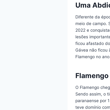
Uma Abdic
Diferente da épo
meio de campo. S
2022 e conquista
lesões important
ficou afastado d
Gávea não ficou à
Flamengo no ano
Flamengo 
O Flamengo chego
Sendo assim, o ti
paranaense por 1
teve domínio com