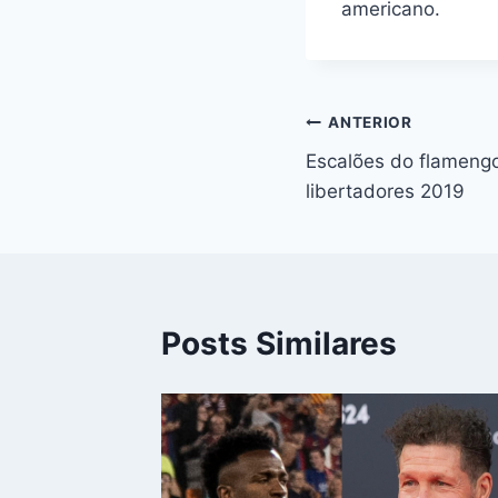
americano.
Navegação
ANTERIOR
Escalões do flamengo
de
libertadores 2019
Post
Posts Similares