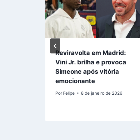
na STJD
Reviravolta em Madrid:
cial de
Vini Jr. brilha e provoca
Simeone após vitória
emocionante
 de 2025
Por
Felipe
8 de janeiro de 2026