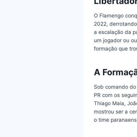
Libertado
O Flamengo conq
2022, derrotando
a escalação da p
um jogador ou ou
formação que trou
A Formaçã
Sob comando do t
PR com os seguint
Thiago Maia, Joã
mostrou ser a ce
o time paranaens