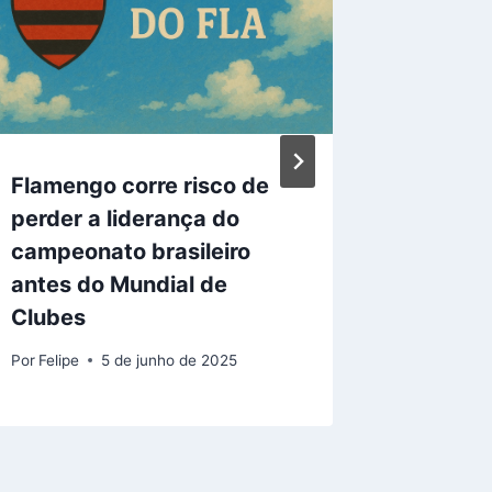
Flamengo corre risco de
O que 
perder a liderança do
da copa
campeonato brasileiro
com pal
antes do Mundial de
outros 
Clubes
decide
Por
Felipe
5 de junho de 2025
Por
Felipe