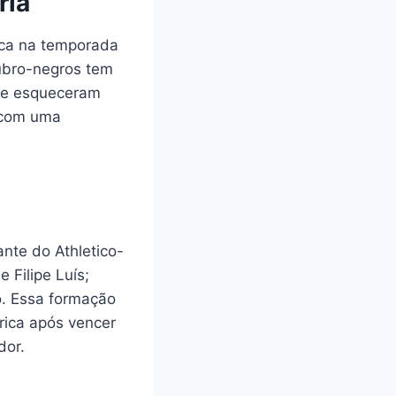
ria
ica na temporada
rubro-negros tem
que esqueceram
 com uma
nte do Athletico-
 Filipe Luís;
o. Essa formação
rica após vencer
dor.