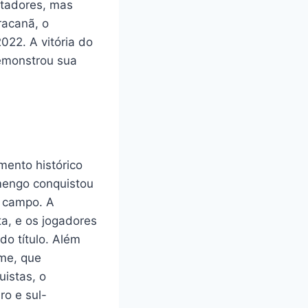
rtadores, mas
racanã, o
022. A vitória do
demonstrou sua
mento histórico
amengo conquistou
m campo. A
ta, e os jogadores
o título. Além
ime, que
istas, o
ro e sul-