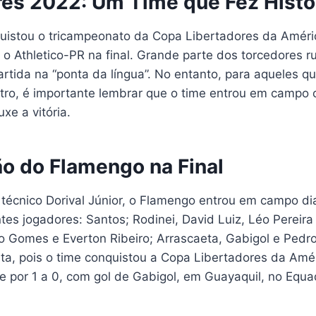
res 2022: Um Time que Fez Histó
uistou o tricampeonato da Copa Libertadores da Amér
 o Athletico-PR na final. Grande parte dos torcedores 
artida na “ponta da língua”. No entanto, para aqueles 
tro, é importante lembrar que o time entrou em campo
xe a vitória.
o do Flamengo na Final
écnico Dorival Júnior, o Flamengo entrou em campo dia
es jogadores: Santos; Rodinei, David Luiz, Léo Pereira e
o Gomes e Everton Ribeiro; Arrascaeta, Gabigol e Pedr
rta, pois o time conquistou a Copa Libertadores da Amé
e por 1 a 0, com gol de Gabigol, em Guayaquil, no Equa