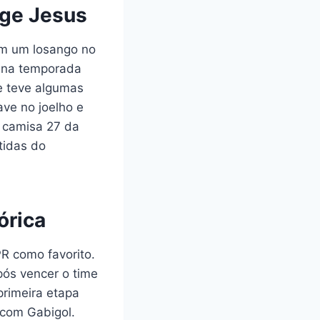
rge Jesus
om um losango no
s na temporada
e teve algumas
ve no joelho e
o camisa 27 da
tidas do
órica
R como favorito.
pós vencer o time
primeira etapa
 com Gabigol.