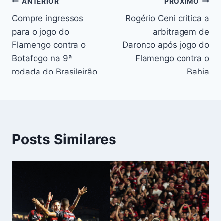
Navegação
ANTERIOR
PRÓXIMO
Compre ingressos
Rogério Ceni critica a
de
para o jogo do
arbitragem de
Post
Flamengo contra o
Daronco após jogo do
Botafogo na 9ª
Flamengo contra o
rodada do Brasileirão
Bahia
Posts Similares