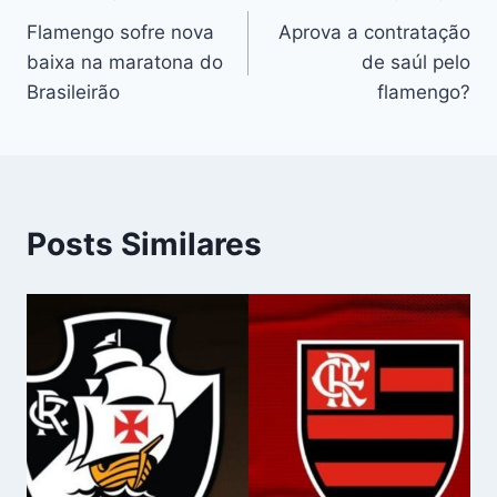
Navegação
Flamengo sofre nova
Aprova a contratação
de
baixa na maratona do
de saúl pelo
Post
Brasileirão
flamengo?
Posts Similares