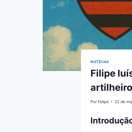
NOTÍCIAS
Filipe l
artilheir
Por
Felipe
22 de ma
Introduçã