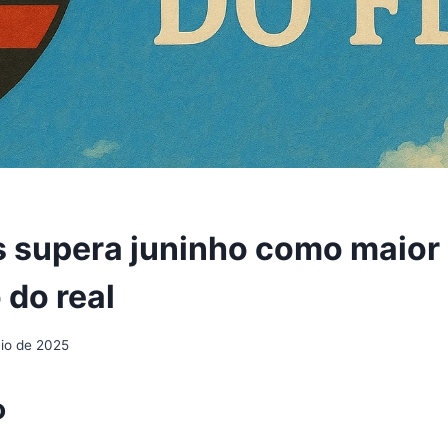
uís supera juninho como maior
o do real
io de 2025
o