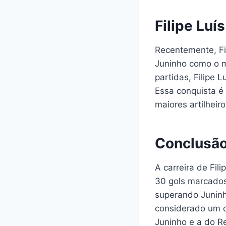
Filipe Luí
Recentemente, Fi
Juninho como o m
partidas, Filipe 
Essa conquista é 
maiores artilheiro
Conclusã
A carreira de Fi
30 gols marcados 
superando Juninho
considerado um do
Juninho e a do R