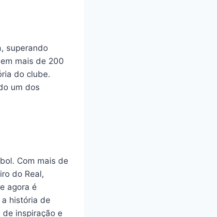
a, superando
s em mais de 200
ria do clube.
ado um dos
ebol. Com mais de
iro do Real,
ue agora é
a história de
 de inspiração e