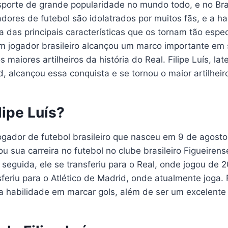
sporte de grande popularidade no mundo todo, e no Bra
adores de futebol são idolatrados por muitos fãs, e a h
 das principais características que os tornam tão espec
 jogador brasileiro alcançou um marco importante em s
maiores artilheiros da história do Real. Filipe Luís, la
d, alcançou essa conquista e se tornou o maior artilheir
lipe Luís?
jogador de futebol brasileiro que nasceu em 9 de agost
u sua carreira no futebol no clube brasileiro Figueiren
seguida, ele se transferiu para o Real, onde jogou de 
sferiu para o Atlético de Madrid, onde atualmente joga. F
a habilidade em marcar gols, além de ser um excelente 