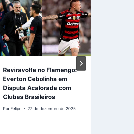
Reviravolta no Flamengo:
A copa 
Everton Cebolinha em
com o 
Disputa Acalorada com
impedi
Clubes Brasileiros
automá
Por
Felipe
27 de dezembro de 2025
Por
Felipe