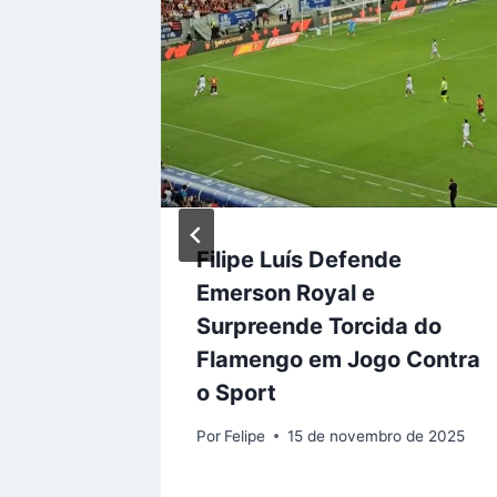
taca em
Filipe Luís Defende
duais do
Emerson Royal e
Surpreende Torcida do
Flamengo em Jogo Contra
025
o Sport
Por
Felipe
15 de novembro de 2025