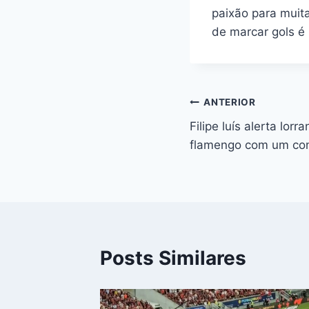
paixão para muit
de marcar gols é 
Navegação
ANTERIOR
Filipe luís alerta lor
de
flamengo com um con
Post
Posts Similares