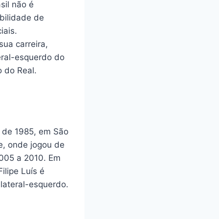
sil não é
abilidade de
iais.
ua carreira,
teral-esquerdo do
o do Real.
o de 1985, em São
se, onde jogou de
2005 a 2010. Em
ilipe Luís é
lateral-esquerdo.