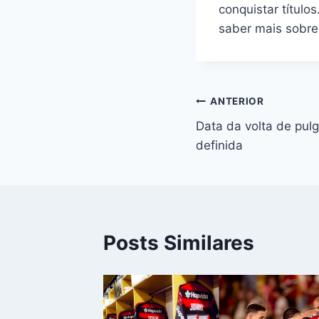
conquistar título
saber mais sobre
Navegação
ANTERIOR
Data da volta de pulg
de
definida
Post
Posts Similares