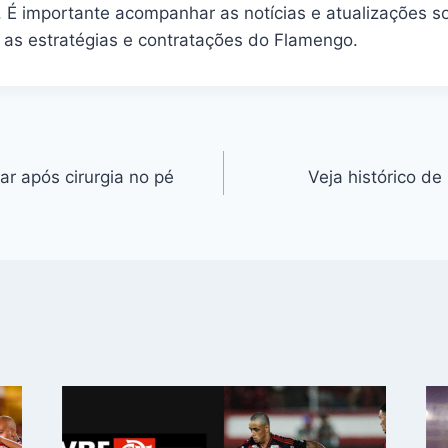
s. É importante acompanhar as notícias e atualizações s
 as estratégias e contratações do Flamengo.
ar após cirurgia no pé
Veja histórico de