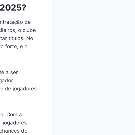
 2025?
ntratação de
leiros, o clube
ar títulos. No
o forte, e o
te a ser
gador
te de jogadores
go. Com a
r jogadores
 chances de