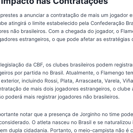
 Impacto nas Contratações
prestes a anunciar a contratação de mais um jogador es
lube atingirá o limite estabelecido pela Confederação Bra
ores não brasileiros. Com a chegada do jogador, o Fla
gadores estrangeiros, o que pode afetar as estratégias 
legislação da CBF, os clubes brasileiros podem registr
eiros por partida no Brasil. Atualmente, o Flamengo te
xterior, incluindo Rossi, Plata, Arrascaeta, Varela, Viñ
tratação de mais dois jogadores estrangeiros, o clube at
o poderá mais registrar jogadores não brasileiros.
portante notar que a presença de Jorginho no time pod
considerado. O atleta nasceu no Brasil e se naturalizou i
e tem dupla cidadania. Portanto, o meio-campista não é