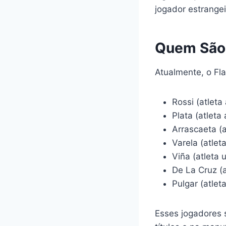
jogador estrangei
Quem São 
Atualmente, o Fl
Rossi (atleta
Plata (atleta
Arrascaeta (a
Varela (atlet
Viña (atleta 
De La Cruz (a
Pulgar (atlet
Esses jogadores 