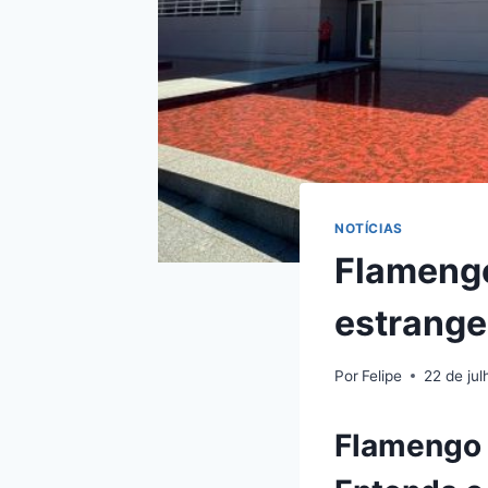
NOTÍCIAS
Flamengo
estrange
Por
Felipe
22 de ju
Flamengo 