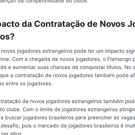
utenção da competitividade do clube.
pacto da Contratação de Novos 
ros?
novos jogadores estrangeiros pode ter um impacto signi
ime. Com a chegada de novos jogadores, o Flamengo 
ade e aumentar suas chances de conquistar títulos. No 
 que a contratação de novos jogadores também pode af
ão entre os jogadores.
ntratação de novos jogadores estrangeiros também pode 
do clube. Com o limite de jogadores estrangeiros ating
 a buscar jogadores brasileiros para preencher as vaga
desafio, pois o mercado de jogadores brasileiros é mui
ser altos.