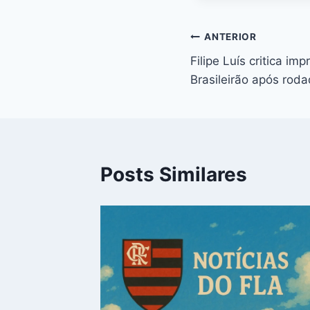
Navegação
ANTERIOR
Filipe Luís critica imp
de
Brasileirão após rod
Post
Posts Similares