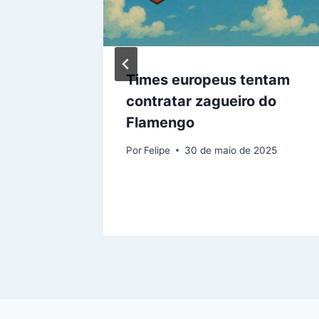
ras:
Times europeus tentam
contratar zagueiro do
uís e
Flamengo
Por
Felipe
30 de maio de 2025
e 2025