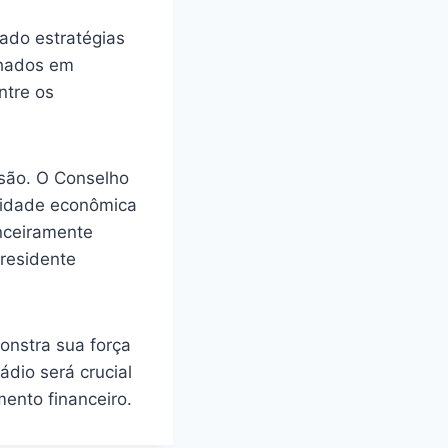
ado estratégias
chados em
ntre os
ssão. O Conselho
ilidade econômica
anceiramente
presidente
onstra sua força
dio será crucial
ento financeiro.