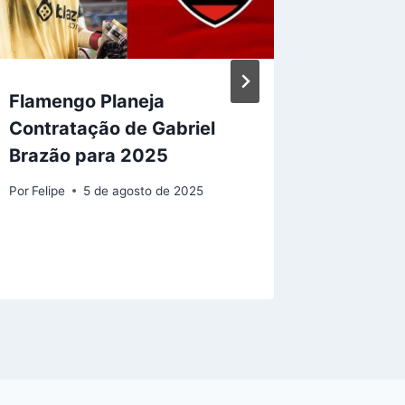
Flamengo Planeja
Jogo d
Contratação de Gabriel
o corin
Brazão para 2025
recorde
renda n
Por
Felipe
5 de agosto de 2025
Por
Felipe