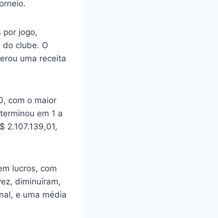
orneio.
 por jogo,
s do clube. O
gerou uma receita
0, com o maior
 terminou em 1 a
 2.107.139,01,
 em lucros, com
ez, diminuíram,
onal, e uma média