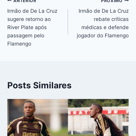
Navegação
ANTERIOR
PRÓXIMO
Irmão de De La Cruz
Irmão de De La Cruz
de
sugere retorno ao
rebate críticas
Post
River Plate após
médicas e defende
passagem pelo
jogador do Flamengo
Flamengo
Posts Similares