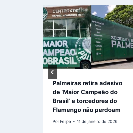
mengo
Palmeiras retira adesivo
garante
de ‘Maior Campeão do
ias
Brasil’ e torcedores do
Flamengo não perdoam
 de 2025
Por
Felipe
11 de janeiro de 2026