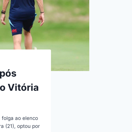
Após
o Vitória
 folga ao elenco
ra (21), optou por