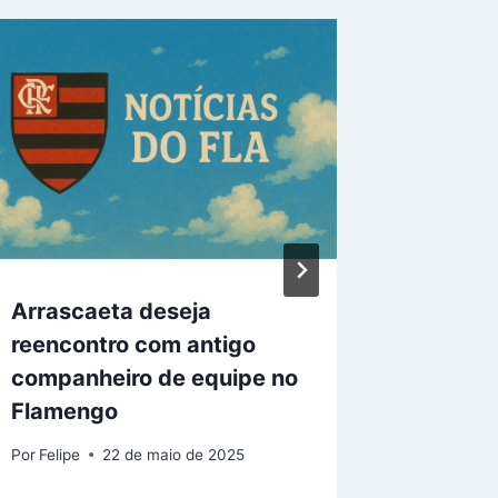
Arrascaeta deseja
Vitão é
reencontro com antigo
Flamen
companheiro de equipe no
Ninho 
Flamengo
2026!
Por
Felipe
22 de maio de 2025
Por
Felipe