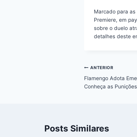
Marcado para as 2
Premiere, em pay
sobre o duelo atr
detalhes deste e
Navegação
ANTERIOR
Flamengo Adota Emen
de
Conheça as Punições
Post
Posts Similares