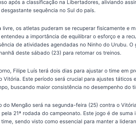
so após a classificação na Libertadores, aliviando ass
 desgastante sequência no Sul do país.
 livre, os atletas puderam se recuperar fisicamente e 
entendeu a importância de equilibrar o esforço e a rec
sência de atividades agendadas no Ninho do Urubu. O 
manhã deste sábado (23) para retomar os treinos.
torno, Filipe Luís terá dois dias para ajustar o time em 
 Vitória. Este período será crucial para ajustes táticos 
po, buscando maior consistência no desempenho do ti
o do Mengão será na segunda-feira (25) contra o Vitóri
a pela 21ª rodada do campeonato. Este jogo é de suma 
 time, sendo visto como essencial para manter a lidera