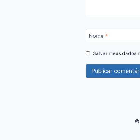
Nome
*
Salvar meus dados n
©