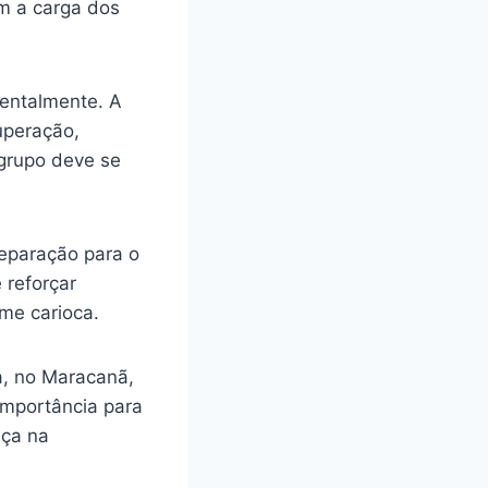
im a carga dos
mentalmente. A
uperação,
grupo deve se
preparação para o
e reforçar
me carioca.
a, no Maracanã,
importância para
nça na