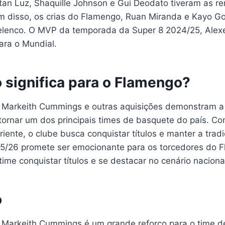
tan Luz, Shaquille Johnson e Gui Deodato tiveram as r
m disso, os crias do Flamengo, Ruan Miranda e Kayo 
lenco. O MVP da temporada da Super 8 2024/25, Alexe
ara o Mundial.
 significa para o Flamengo?
 Markeith Cummings e outras aquisições demonstram a
ornar um dos principais times de basquete do país. C
riente, o clube busca conquistar títulos e manter a trad
/26 promete ser emocionante para os torcedores do 
ime conquistar títulos e se destacar no cenário naciona
o
 Markeith Cummings é um grande reforço para o time 