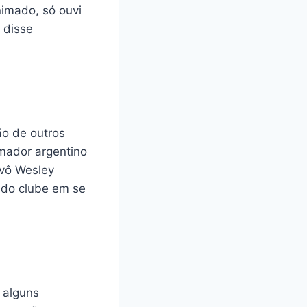
nimado, só ouvi
 disse
o de outros
rmador argentino
ivô Wesley
 do clube em se
 alguns