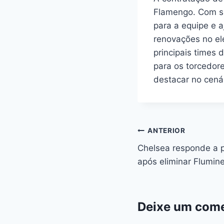
Flamengo. Com sua
para a equipe e a
renovações no el
principais times
para os torcedore
destacar no cenár
Navegação
ANTERIOR
Chelsea responde a 
de
após eliminar Flumin
Post
Deixe um come