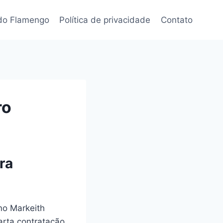
 do Flamengo
Política de privacidade
Contato
ro
ra
no Markeith
arta contratação