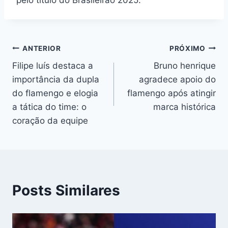
pelo título do Brasileirão 2025.
Navegação
ANTERIOR
PRÓXIMO
Filipe luís destaca a
Bruno henrique
de
importância da dupla
agradece apoio do
Post
do flamengo e elogia
flamengo após atingir
a tática do time: o
marca histórica
coração da equipe
Posts Similares