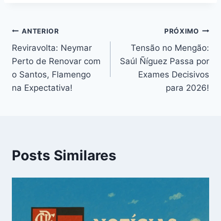
Navegação
ANTERIOR
PRÓXIMO
Reviravolta: Neymar
Tensão no Mengão:
de
Perto de Renovar com
Saúl Ñíguez Passa por
Post
o Santos, Flamengo
Exames Decisivos
na Expectativa!
para 2026!
Posts Similares