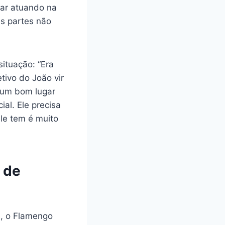
uar atuando na
as partes não
situação: “Era
tivo do João vir
e um bom lugar
al. Ele precisa
ele tem é muito
 de
a, o Flamengo