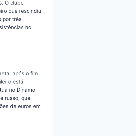
s. O clube
eiro que rescindiu
 por três
sistências no
eta, após o fim
leiro está
atua no Dínamo
be russo, que
lhões de euros em