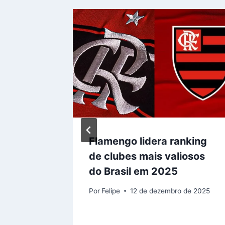
que da
Flamengo lidera ranking
ficação
de clubes mais valiosos
pa do
do Brasil em 2025
e uma
Por
Felipe
12 de dezembro de 2025
2025