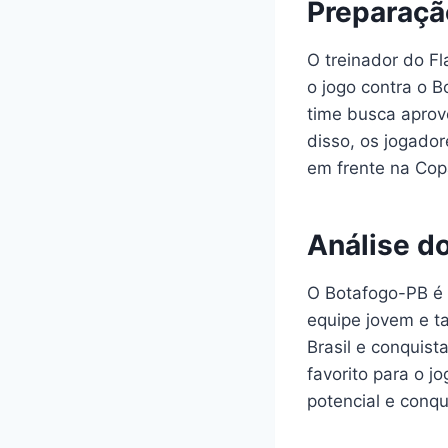
Preparaçã
O treinador do F
o jogo contra o B
time busca aprov
disso, os jogador
em frente na Copa
Análise d
O Botafogo-PB é 
equipe jovem e t
Brasil e conquist
favorito para o j
potencial e conqui