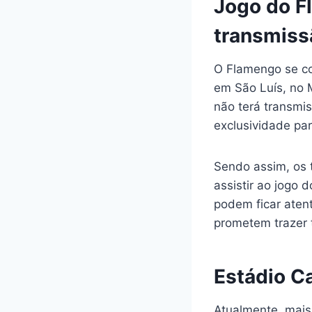
Jogo do F
transmiss
O Flamengo se co
em São Luís, no M
não terá transmi
exclusividade par
Sendo assim, os 
assistir ao jogo
podem ficar atent
prometem trazer 
Estádio Ca
Atualmente, mais