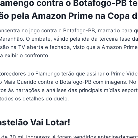
lamengo contra o Botafogo-PB te
ão pela Amazon Prime na Copa do
ncentra no jogo contra o Botafogo-PB, marcado para qui
aranhão. O embate, válido pela ida da terceira fase da
ssão na TV aberta e fechada, visto que a Amazon Prim
a exibir o confronto.
torcedores do Flamengo terão que assinar o Prime Víde
 do Mais Querido contra o Botafogo-PB com imagens. No 
os às narrações e análises das principais mídias esport
todos os detalhes do duelo.
stelão Vai Lotar!
 de 30 mil ingressos já foram vendidos antecipadament