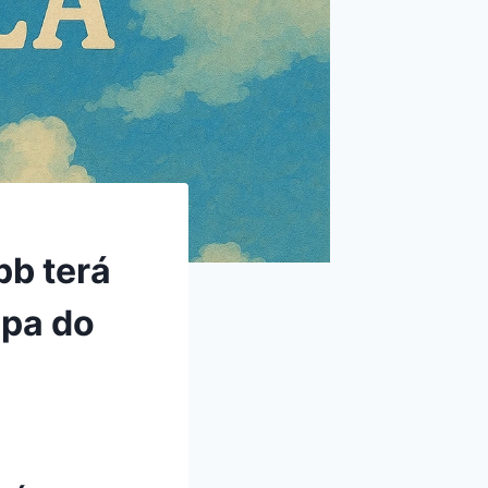
pb terá
opa do