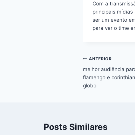
Com a transmissã
principais mídia
ser um evento em
para ver o time e
Navegação
ANTERIOR
melhor audiência para
de
flamengo e corinthia
Post
globo
Posts Similares