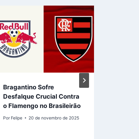
Bragantino Sofre
Flamen
Desfalque Crucial Contra
confian
o Flamengo no Brasileirão
descar
destaq
Por
Felipe
20 de novembro de 2025
Por
Felipe