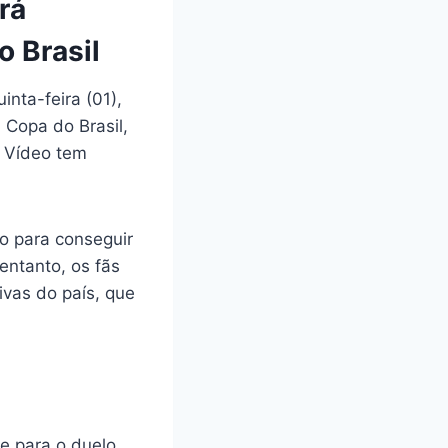
rá
 Brasil
nta-feira (01),
 Copa do Brasil,
e Vídeo tem
o para conseguir
entanto, os fãs
ivas do país, que
e para o duelo