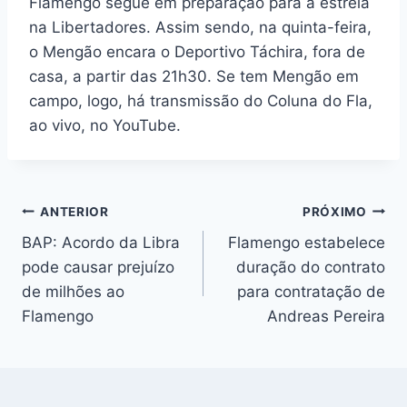
Flamengo segue em preparação para a estreia
na Libertadores. Assim sendo, na quinta-feira,
o Mengão encara o Deportivo Táchira, fora de
casa, a partir das 21h30. Se tem Mengão em
campo, logo, há transmissão do Coluna do Fla,
ao vivo, no YouTube.
Navegação
ANTERIOR
PRÓXIMO
BAP: Acordo da Libra
Flamengo estabelece
de
pode causar prejuízo
duração do contrato
Post
de milhões ao
para contratação de
Flamengo
Andreas Pereira