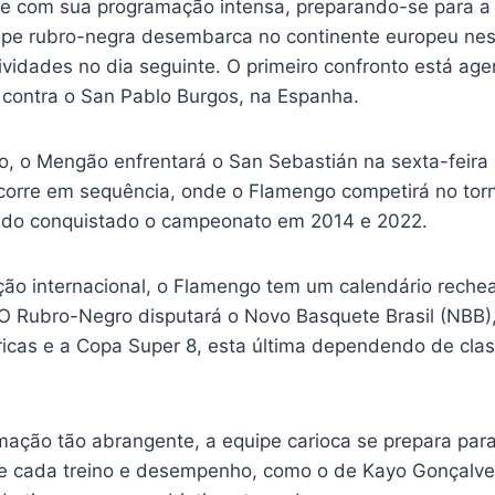
e com sua programação intensa, preparando-se para a
ipe rubro-negra desembarca no continente europeu nes
atividades no dia seguinte. O primeiro confronto está a
, contra o San Pablo Burgos, na Espanha.
o, o Mengão enfrentará o San Sebastián na sexta-feira 
corre em sequência, onde o Flamengo competirá no tor
 tendo conquistado o campeonato em 2014 e 2022.
ão internacional, o Flamengo tem um calendário reche
 O Rubro-Negro disputará o Novo Basquete Brasil (NBB
cas e a Copa Super 8, esta última dependendo de classi
ação tão abrangente, a equipe carioca se prepara pa
e cada treino e desempenho, como o de Kayo Gonçalves