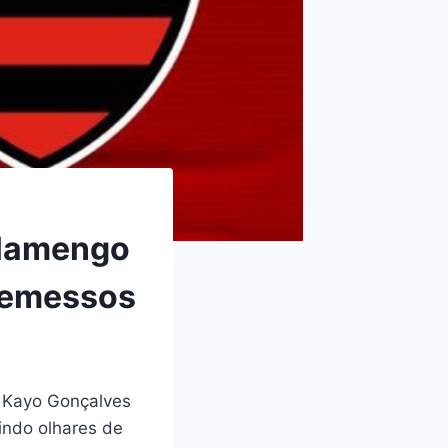
Flamengo
remessos
ô Kayo Gonçalves
indo olhares de