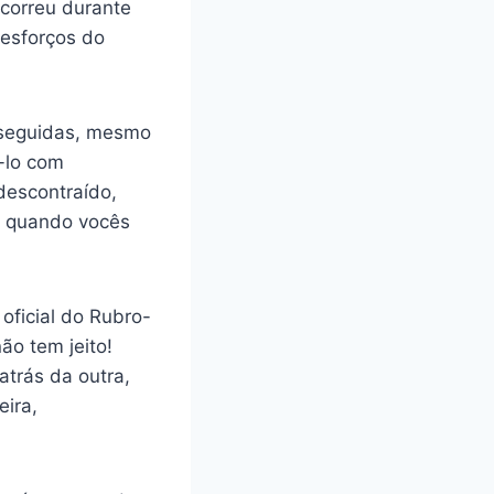
correu durante
 esforços do
s seguidas, mesmo
-lo com
descontraído,
as quando vocês
oficial do Rubro-
ão tem jeito!
trás da outra,
eira,