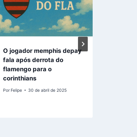
O jogador memphis depay
Palmeir
fala após derrota do
com Pên
flamengo para o
do Fla
corinthians
Brasile
Por
Felipe
30 de abril de 2025
Por
Felipe