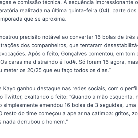
egas e comissão técnica. A sequência impressionante o
atória realizada na última quinta-feira (04), parte dos
emporada que se aproxima.
ostrou precisão notável ao converter 16 bolas de trê
strações dos companheiros, que tentaram desestabilizá
rovocações. Após o feito, Gonçalves comentou, em tom 
 “Os caras me distraindo é fod#. Só foram 16 agora, m
 meter os 20/25 que eu faço todos os dias.”
 Kayo ganhou destaque nas redes sociais, com o perfil 
o Twitter, exaltando o feito: “Quando a mão esquenta, n
o simplesmente emendou 16 bolas de 3 seguidas, uma a
 resto do time começou a apelar na catimba: gritos, zo
 nada derrubou o homem.”