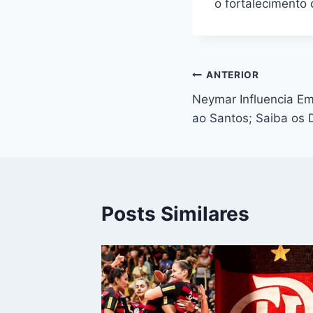
o fortalecimento 
Navegação
ANTERIOR
Neymar Influencia Em
de
ao Santos; Saiba os 
Post
Posts Similares