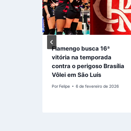
mengo:
Flamengo busca 16ª
co,
vitória na temporada
contra o perigoso Brasília
ação
Vôlei em São Luís
Por
Felipe
6 de fevereiro de 2026
 2026