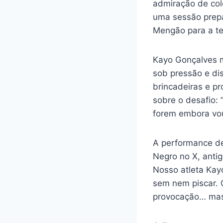
admiração de col
uma sessão prepar
Mengão para a t
Kayo Gonçalves m
sob pressão e di
brincadeiras e p
sobre o desafio:
forem embora vou
A performance de
Negro no X, antig
Nosso atleta Kay
sem nem piscar. O
provocação… mas