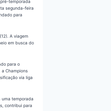
 pré-temporada
ta segunda-feira
gendado para
(12). A viagem
neio em busca do
ado para o
), a Champions
ficação via liga
ra uma temporada
, contribui para