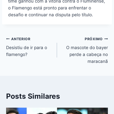
time ganhou com a vitória contra o Fluminense,
o Flamengo está pronto para enfrentar o
desafio e continuar na disputa pelo título.
Navegação
ANTERIOR
PRÓXIMO
Desistiu de ir para o
O mascote do bayer
de
flamengo?
perde a cabeça no
Post
maracanã
Posts Similares