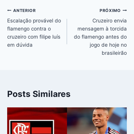
Navegação
ANTERIOR
PRÓXIMO
Escalação provável do
Cruzeiro envia
de
flamengo contra o
mensagem à torcida
Post
cruzeiro com filipe luís
do flamengo antes do
em dúvida
jogo de hoje no
brasileirão
Posts Similares