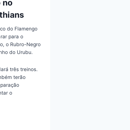
 no
thians
nco do Flamengo
rar para o
rão, o Rubro-Negro
inho do Urubu.
ará três treinos.
ambém terão
eparação
ntar o