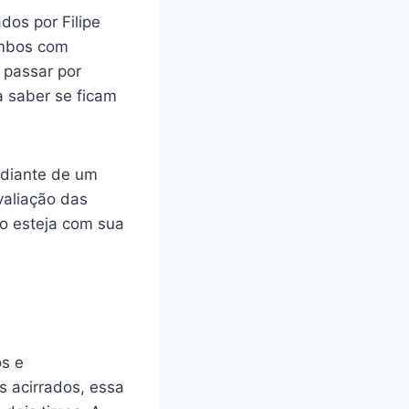
dos por Filipe
 ambos com
 passar por
a saber se ficam
 diante de um
valiação das
go esteja com sua
s e
s acirrados, essa