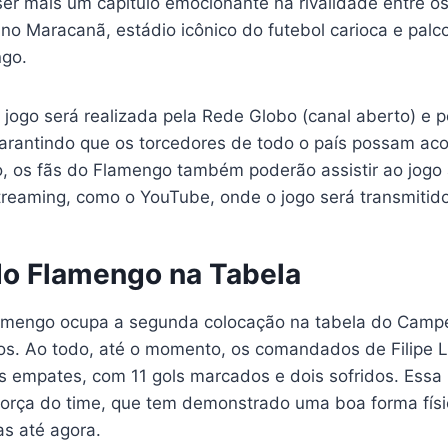
er mais um capítulo emocionante na rivalidade entre os
no Maracanã, estádio icônico do futebol carioca e palc
ngo.
jogo será realizada pela Rede Globo (canal aberto) e p
garantindo que os torcedores de todo o país possam a
o, os fãs do Flamengo também poderão assistir ao jogo
treaming, como o YouTube, onde o jogo será transmitido
do Flamengo na Tabela
amengo ocupa a segunda colocação na tabela do Campeo
s. Ao todo, até o momento, os comandados de Filipe 
ois empates, com 11 gols marcados e dois sofridos. Essa 
 força do time, que tem demonstrado uma boa forma físi
as até agora.