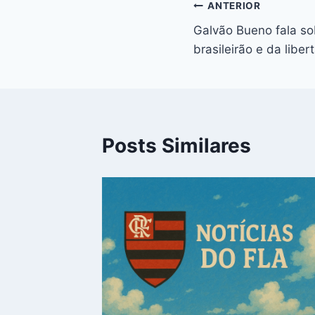
Navegação
ANTERIOR
Galvão Bueno fala sob
de
brasileirão e da libe
Post
Posts Similares