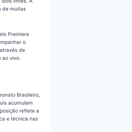
 dois times. A
o de muitas
elo Premiere
companhar o
 através de
 ao vivo.
nato Brasileiro,
Luís acumulam
posição reflete a
ca e técnica nas