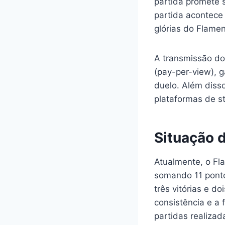
partida promete s
partida acontece 
glórias do Flame
A transmissão do 
(pay-per-view), 
duelo. Além diss
plataformas de s
Situação 
Atualmente, o Fl
somando 11 ponto
três vitórias e d
consistência e a
partidas realizad