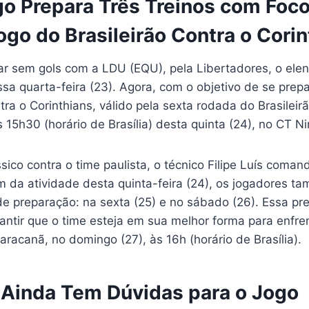
o Prepara Três Treinos com Foco
go do Brasileirão Contra o Corin
r sem gols com a LDU (EQU), pela Libertadores, o ele
sa quarta-feira (23). Agora, com o objetivo de se prepa
tra o Corinthians, válido pela sexta rodada do Brasilei
 15h30 (horário de Brasília) desta quinta (24), no CT N
ico contra o time paulista, o técnico Filipe Luís comand
 da atividade desta quinta-feira (24), os jogadores t
de preparação: na sexta (25) e no sábado (26). Essa pr
rantir que o time esteja em sua melhor forma para enfre
aracanã, no domingo (27), às 16h (horário de Brasília).
Ainda Tem Dúvidas para o Jogo