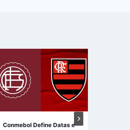
Conmebol Define Datas e
Flamen