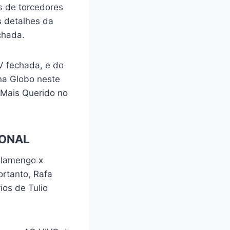
s de torcedores
s detalhes da
chada.
V fechada, e do
 na Globo neste
 Mais Querido no
IONAL
Flamengo x
ortanto, Rafa
os de Tulio