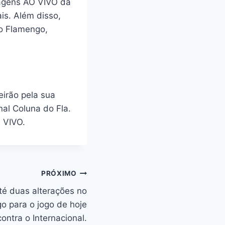
imagens AO VIVO da
is. Além disso,
o Flamengo,
eirão pela sua
nal Coluna do Fla.
 VIVO.
PRÓXIMO
até duas alterações no
go para o jogo de hoje
contra o Internacional.