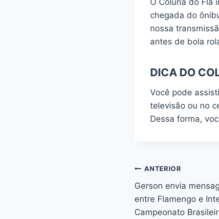
O Coluna do Fla i
chegada do ônibu
nossa transmissã
antes de bola rol
DICA DO CO
Você pode assisti
televisão ou no c
Dessa forma, voc
Navegação
ANTERIOR
Gerson envia mensag
de
entre Flamengo e Int
Post
Campeonato Brasileir