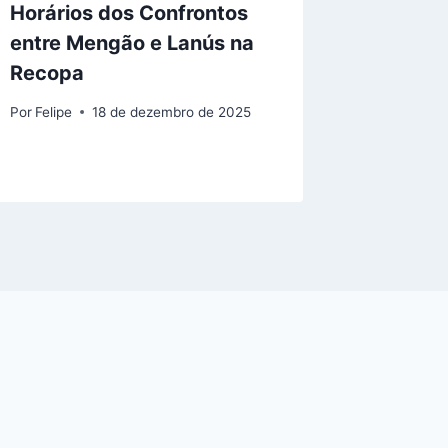
Horários dos Confrontos
dos Últ
entre Mengão e Lanús na
da Fina
Recopa
Por
Felipe
Por
Felipe
18 de dezembro de 2025