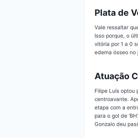
Plata de V
Vale ressaltar q
Isso porque, o úl
vitória por 1 a 0
edema ósseo no jo
Atuação C
Filipe Luís opto
centroavante. Ap
etapa com a entr
para o gol de ‘BH
Gonzalo deu pass