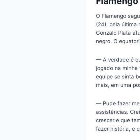
Flamengo 
O Flamengo segue
(24), pela última
Gonzalo Plata at
negro. O equatori
— A verdade é qu
jogado na minha v
equipe se sinta 
mais, em uma posi
— Pude fazer mel
assistências. Cr
crescer e que te
fazer história, e