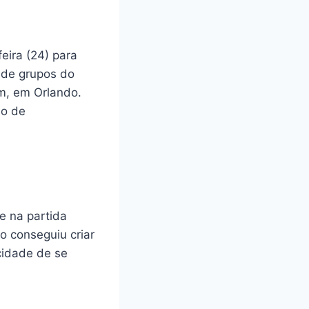
eira (24) para
e de grupos do
um, em Orlando.
io de
e na partida
o conseguiu criar
cidade de se