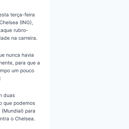
sta terça-feira
 Chelsea (ING),
taque rubro-
ade na carreira.
ue nunca havia
amente, para que a
tempo um pouco
:
om duas
ndo que podemos
 (Mundial) para
ontra o Chelsea.