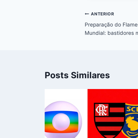
Navegação
ANTERIOR
Preparação do Flame
de
Mundial: bastidores m
Post
Posts Similares