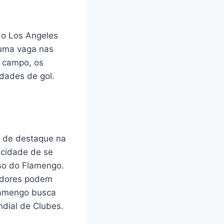
 o Los Angeles
 uma vaga nas
m campo, os
dades de gol.
o de destaque na
acidade de se
so do Flamengo.
cedores podem
lamengo busca
ndial de Clubes.