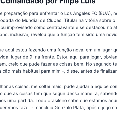
Comandado por Filipe Luís
 preparação para enfrentar o Los Angeles FC (EUA), ne
 rodada do Mundial de Clubes. Titular na vitória sobre o
uou improvisado como centroavante e se destacou no a
ano, inclusive, revelou que a função tem sido uma novid
e aqui estou fazendo uma função nova, em um lugar q
ida, lugar de 9, na frente. Estou aqui para jogar, obvi
bem, creio que pude fazer as coisas bem. No segundo 
ção mais habitual para mim -, disse, antes de finalizar
hor as coisas, me soltei mais, pude ajudar a equipe c
eio que as coisas tem que seguir dessa maneira, sabe
mos uma partida. Todo brasileiro sabe que estamos aqui
 queremos fazer -, concluiu Gonzalo Plata, após o jogo c