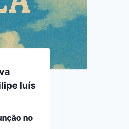
va
ipe luís
unção no