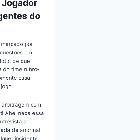
 Jogador
igentes do
i marcado por
s questões em
Boto, de que
a do time rubro-
esmente essa
jogo.
a arbitragem com
tti Abel nega essa
ntrevista ao
 nada de anormal
lquer incidente