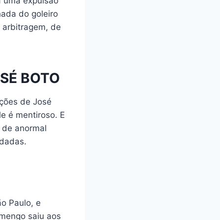
Há uma expulsão
hada do goleiro
 arbitragem, de
OSÉ BOTO
ações de José
e é mentiroso. E
a de anormal
ndadas.
ão Paulo, e
lamengo saiu aos