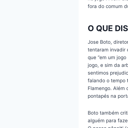
fora do comum du
O QUE DI
Jose Boto, direto
tentaram invadir 
que “em um jogo 
jogo, e sim da a
sentimos prejudi
falando o tempo 
Flamengo. Além di
pontapés na porta
Boto também crit
alguém para fazer