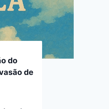
ão do
nvasão de