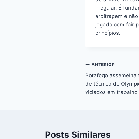
irregular. É fund
arbitragem e não
jogado com fair p
princípios.
Navegação
ANTERIOR
Botafogo assemelha t
de
de técnico do Olympi
Post
viciados em trabalho
Posts Similares