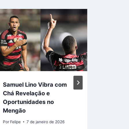
Samuel Lino Vibra com
Volante
Chá Revelação e
Destaca
Oportunidades no
o Flam
Mengão
Audax
Por
Felipe
7 de janeiro de 2026
Por
Felipe