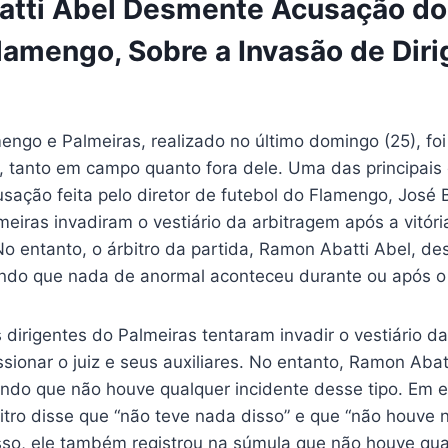
tti Abel Desmente Acusação do
lamengo, Sobre a Invasão de Dir
engo e Palmeiras, realizado no último domingo (25), fo
, tanto em campo quanto fora dele. Uma das principai
sação feita pelo diretor de futebol do Flamengo, José 
meiras invadiram o vestiário da arbitragem após a vitóri
No entanto, o árbitro da partida, Ramon Abatti Abel, d
ndo que nada de anormal aconteceu durante ou após o 
dirigentes do Palmeiras tentaram invadir o vestiário d
ssionar o juiz e seus auxiliares. No entanto, Ramon Aba
ando que não houve qualquer incidente desse tipo. Em e
rbitro disse que “não teve nada disso” e que “não houve
isso, ele também registrou na súmula que não houve qua