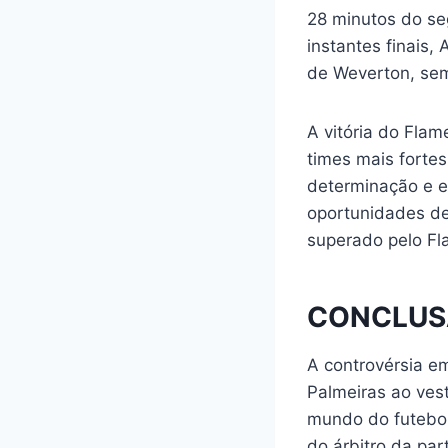
28 minutos do se
instantes finais,
de Weverton, sem
A vitória do Fla
times mais forte
determinação e ef
oportunidades de 
superado pelo F
CONCLUS
A controvérsia e
Palmeiras ao ves
mundo do futebol.
do árbitro da par