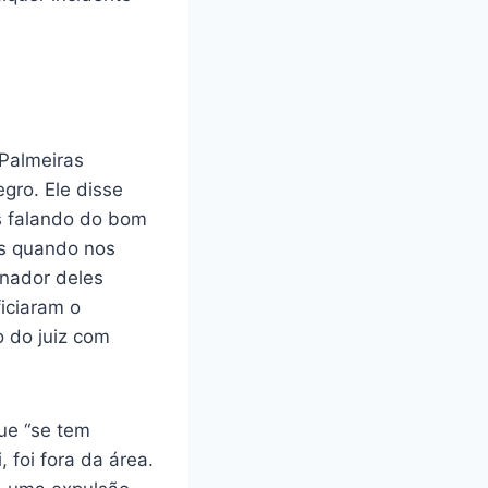
 Palmeiras
egro. Ele disse
s falando do bom
as quando nos
inador deles
iciaram o
o do juiz com
que “se tem
 foi fora da área.