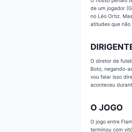
O nosso pênalti 
de um jogador (G
no Léo Ortiz. Ma
atitudes que não 
DIRIGENT
O diretor de fut
Boto, negando-as 
vou falar isso di
aconteceu durant
O JOGO
O jogo entre Flam
terminou com vitó