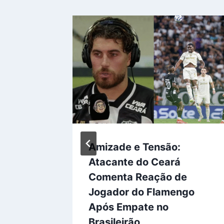
: Sesc
Amizade e Tensão:
nta
Atacante do Ceará
eri!
Comenta Reação de
Jogador do Flamengo
 2026
Após Empate no
Brasileirão