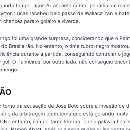
gundo tempo, após Arrascaeta cobrar pênalti com maest
 Ayrton Lucas recebeu belo passe de Wallace Yan e bateu
 chances para o goleiro alviverde.
mengo foi uma grande surpresa, considerando que o Pal
s do Brasileirão. No entanto, o time rubro-negro mostr
iciência durante a partida, conseguindo controlar o jogo
gol. O Palmeiras, por outro lado, não conseguiu encontr
lamengo.
ÃO
m torno da acusação de José Boto sobre a invasão de d
tiário da arbitragem é um tema que está gerando muita
 No entanto, é importante lembrar que a palavra final 
tida, Ramon Abatti Abel, que nega qualquer incidente d