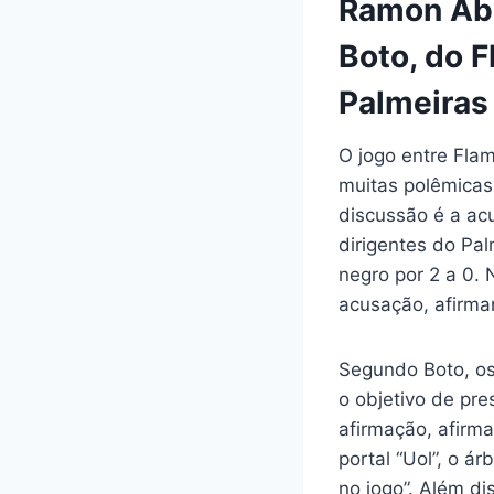
Ramon Aba
Boto, do F
Palmeiras
O jogo entre Flam
muitas polêmicas
discussão é a acu
dirigentes do Pal
negro por 2 a 0. 
acusação, afirma
Segundo Boto, os 
o objetivo de pre
afirmação, afirm
portal “Uol”, o á
no jogo”. Além d