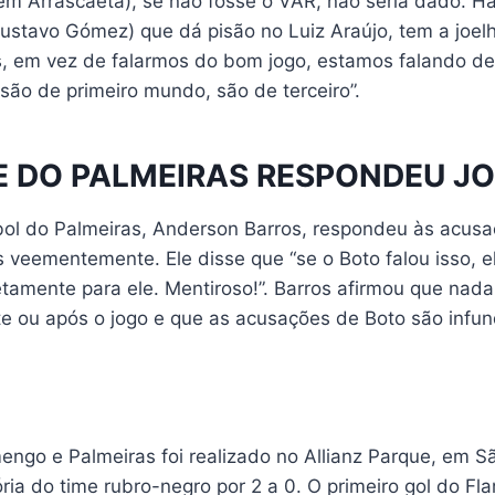
(em Arrascaeta), se não fosse o VAR, não seria dado. 
ustavo Gómez) que dá pisão no Luiz Araújo, tem a joel
s, em vez de falarmos do bom jogo, estamos falando de
são de primeiro mundo, são de terceiro”.
E DO PALMEIRAS RESPONDEU J
ebol do Palmeiras, Anderson Barros, respondeu às acus
veementemente. Ele disse que “se o Boto falou isso, el
retamente para ele. Mentiroso!”. Barros afirmou que nad
e ou após o jogo e que as acusações de Boto são infu
engo e Palmeiras foi realizado no Allianz Parque, em S
ria do time rubro-negro por 2 a 0. O primeiro gol do F