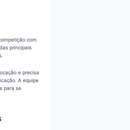
 competição com
das principais
s.
locação e precisa
ficação. A equipe
s para se
s