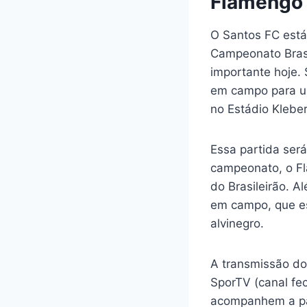
Flamengo
O Santos FC está
Campeonato Brasi
importante hoje.
em campo para um 
no Estádio Kleber
Essa partida será
campeonato, o Fla
do Brasileirão. A
em campo, que es
alvinegro.
A transmissão do 
SporTV (canal fe
acompanhem a par