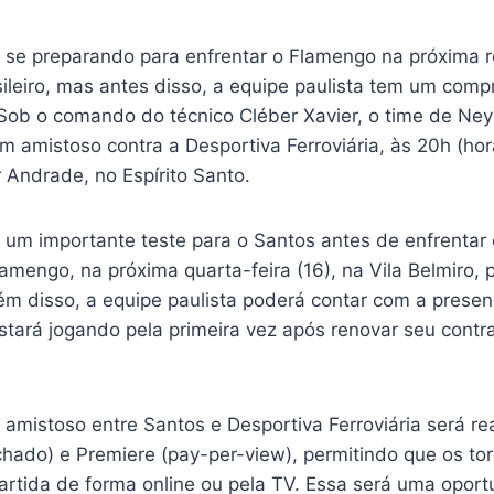
 se preparando para enfrentar o Flamengo na próxima 
leiro, mas antes disso, a equipe paulista tem um com
 Sob o comando do técnico Cléber Xavier, o time de Ney
amistoso contra a Desportiva Ferroviária, às 20h (horár
 Andrade, no Espírito Santo.
 um importante teste para o Santos antes de enfrentar 
mengo, na próxima quarta-feira (16), na Vila Belmiro, 
lém disso, a equipe paulista poderá contar com a prese
tará jogando pela primeira vez após renovar seu contr
amistoso entre Santos e Desportiva Ferroviária será re
chado) e Premiere (pay-per-view), permitindo que os to
tida de forma online ou pela TV. Essa será uma opor