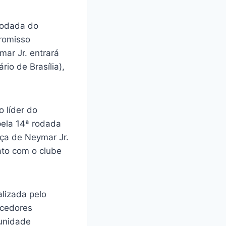
rodada do
promisso
mar Jr. entrará
io de Brasília),
o líder do
pela 14ª rodada
nça de Neymar Jr.
ato com o clube
alizada pelo
rcedores
tunidade