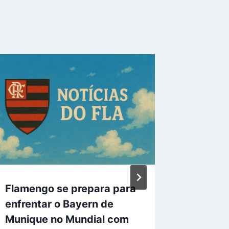
Flamengo se prepara para
Após d
enfrentar o Bayern de
enfrent
Munique no Mundial com
possíve