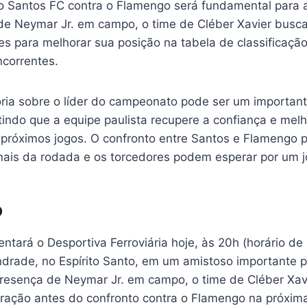
o Santos FC contra o Flamengo será fundamental para a
e Neymar Jr. em campo, o time de Cléber Xavier busca 
es para melhorar sua posição na tabela de classificaçã
ncorrentes.
tória sobre o líder do campeonato pode ser um importan
indo que a equipe paulista recupere a confiança e melh
próximos jogos. O confronto entre Santos e Flamengo 
ais da rodada e os torcedores podem esperar por um jo
o
ntará o Desportiva Ferroviária hoje, às 20h (horário de B
ndrade, no Espírito Santo, em um amistoso importante p
presença de Neymar Jr. em campo, o time de Cléber Xav
aração antes do confronto contra o Flamengo na próxima