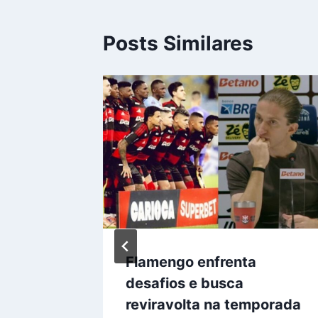
Posts Similares
amengo:
Flamengo enfrenta
ara
desafios e busca
!
reviravolta na temporada