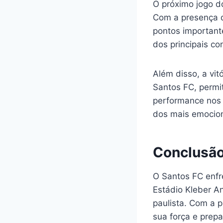
O próximo jogo d
Com a presença d
pontos important
dos principais co
Além disso, a vi
Santos FC, permit
performance nos 
dos mais emocion
Conclusã
O Santos FC enfre
Estádio Kleber A
paulista. Com a 
sua força e prep