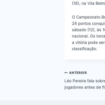
(16), na Vila Bel
O Campeonato Bra
24 pontos conquis
sábado (12), às 1
nacional. Os tor
a vitória pode se
classificação.
Navegação
ANTERIOR
Léo Pereira fala sob
de
jogadores antes de f
Post