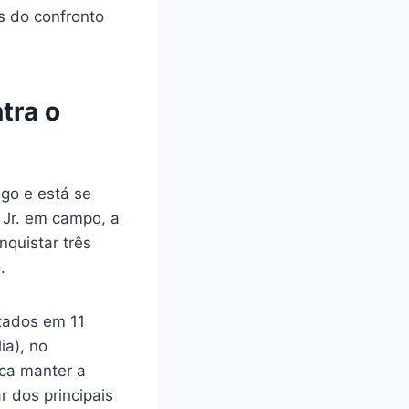
s do confronto
tra o
go e está se
Jr. em campo, a
nquistar três
.
tados em 11
ia), no
sca manter a
r dos principais