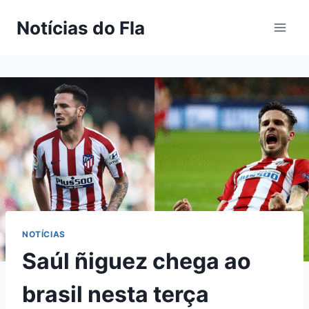
Pular
Notícias do Fla
para
o
Conteúdo
NOTÍCIAS
Saúl ñiguez chega ao
brasil nesta terça