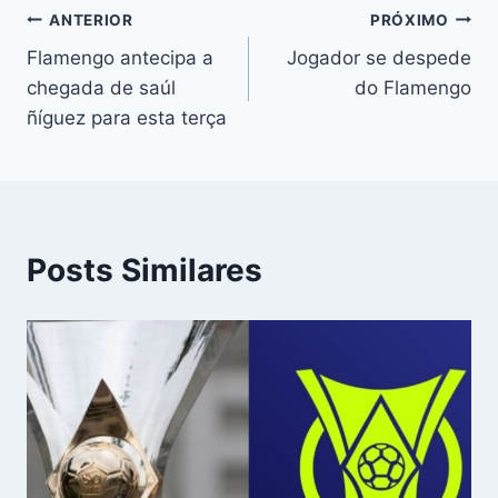
Navegação
ANTERIOR
PRÓXIMO
Flamengo antecipa a
Jogador se despede
de
chegada de saúl
do Flamengo
Post
ñíguez para esta terça
Posts Similares