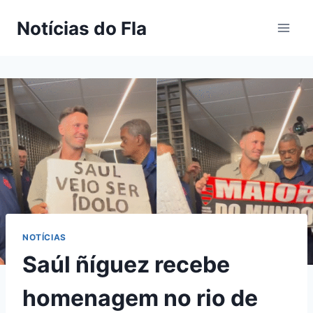
Pular
Notícias do Fla
para
o
Conteúdo
NOTÍCIAS
Saúl ñíguez recebe
homenagem no rio de