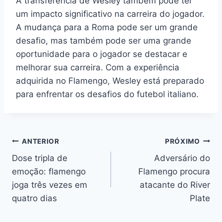
A transferência de Wesley também pode ter
um impacto significativo na carreira do jogador.
A mudança para a Roma pode ser um grande
desafio, mas também pode ser uma grande
oportunidade para o jogador se destacar e
melhorar sua carreira. Com a experiência
adquirida no Flamengo, Wesley está preparado
para enfrentar os desafios do futebol italiano.
Navegação
ANTERIOR
PRÓXIMO
Dose tripla de
Adversário do
de
emoção: flamengo
Flamengo procura
Post
joga três vezes em
atacante do River
quatro dias
Plate