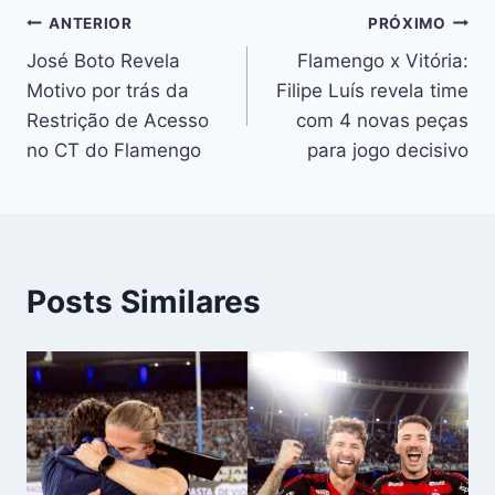
Navegação
ANTERIOR
PRÓXIMO
José Boto Revela
Flamengo x Vitória:
de
Motivo por trás da
Filipe Luís revela time
Post
Restrição de Acesso
com 4 novas peças
no CT do Flamengo
para jogo decisivo
Posts Similares