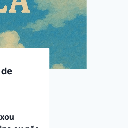
 de
ixou