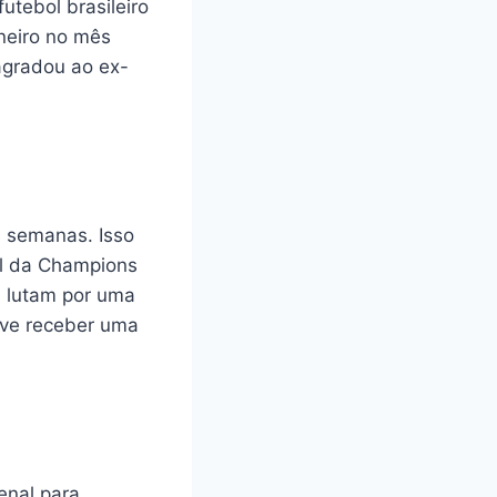
utebol brasileiro
neiro no mês
agradou ao ex-
 semanas. Isso
al da Champions
d lutam por uma
eve receber uma
enal para