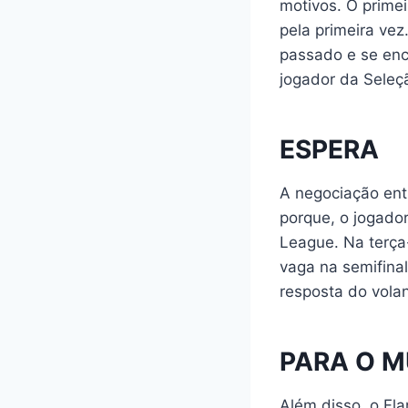
motivos. O primei
pela primeira ve
passado e se enc
jogador da Seleçã
ESPERA
A negociação ent
porque, o jogado
League. Na terça-
vaga na semifina
resposta do volan
PARA O 
Além disso, o Fl