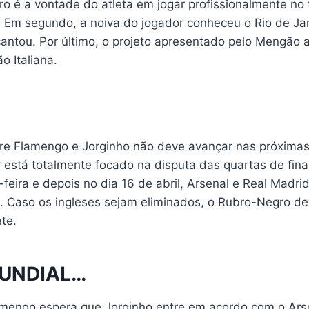
ro é a vontade do atleta em jogar profissionalmente no f
z. Em segundo, a noiva do jogador conheceu o Rio de Ja
antou. Por último, o projeto apresentado pelo Mengão 
o Italiana.
re Flamengo e Jorginho não deve avançar nas próximas
r está totalmente focado na disputa das quartas de fin
feira e depois no dia 16 de abril, Arsenal e Real Madri
l. Caso os ingleses sejam eliminados, o Rubro-Negro d
te.
MUNDIAL…
amengo espera que Jorginho entre em acordo com o Ars