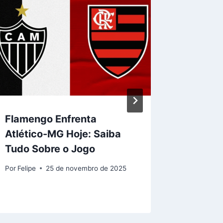
Flamengo Enfrenta
Flamen
Atlético-MG Hoje: Saiba
de Hug
Tudo Sobre o Jogo
rejeita
milioná
Por
Felipe
25 de novembro de 2025
Por
Felipe