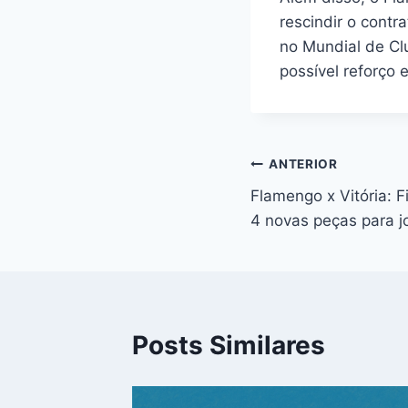
rescindir o contr
no Mundial de Clu
possível reforço 
Navegação
ANTERIOR
Flamengo x Vitória: F
de
4 novas peças para j
Post
Posts Similares