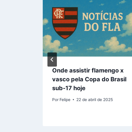
o maior
Onde assistir flamengo x
cional
vasco pela Copa do Brasil
eiro
sub-17 hoje
Por
Felipe
22 de abril de 2025
25