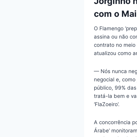
Jorginho n
com o Mai
O Flamengo ‘prepa
assina ou não co
contrato no meio 
atualizou como an
— Nós nunca neg
negocial e, como
público, 99% das 
tratá-la bem e va
‘FlaZoeiro’.
A concorrência po
Árabe’ monitoram 