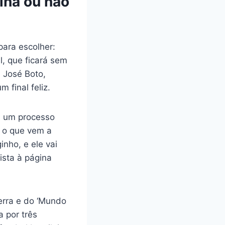
sina ou não
para escolher:
, que ficará sem
, José Boto,
 final feliz.
m um processo
E o que vem a
nho, e ele vai
ista à página
terra e do ‘Mundo
 por três