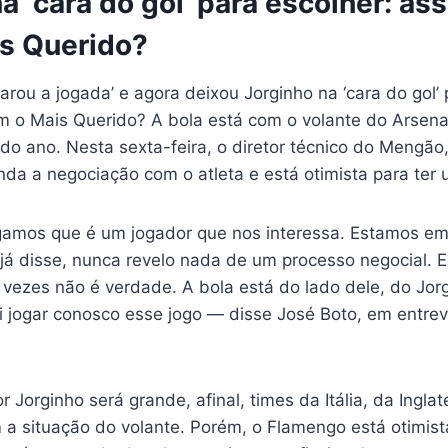
a ‘cara do gol’ para escolher: as
s Querido?
rou a jogada’ e agora deixou Jorginho na ‘cara do gol’ 
m o Mais Querido? A bola está com o volante do Arsenal
do ano. Nesta sexta-feira, o diretor técnico do Mengão
da a negociação com o atleta e está otimista para ter um
amos que é um jogador que nos interessa. Estamos e
 já disse, nunca revelo nada de um processo negocial. 
vezes não é verdade. A bola está do lado dele, do Jorgi
i jogar conosco esse jogo — disse José Boto, em entrev
r Jorginho será grande, afinal, times da Itália, da Ingla
a situação do volante. Porém, o Flamengo está otimista