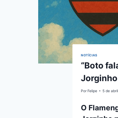
NOTÍCIAS
“Boto fa
Jorginho
Por
Felipe
5 de abri
O Flameng