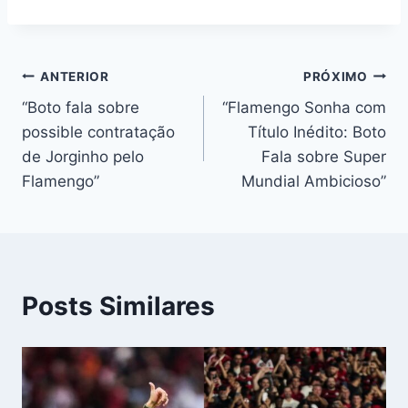
Navegação
ANTERIOR
PRÓXIMO
“Boto fala sobre
“Flamengo Sonha com
de
possible contratação
Título Inédito: Boto
Post
de Jorginho pelo
Fala sobre Super
Flamengo”
Mundial Ambicioso”
Posts Similares