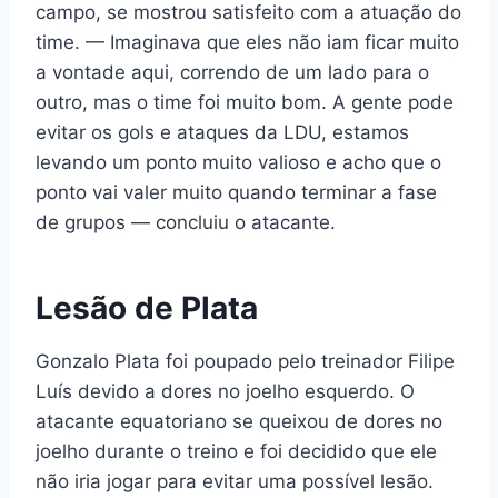
campo, se mostrou satisfeito com a atuação do
time. — Imaginava que eles não iam ficar muito
a vontade aqui, correndo de um lado para o
outro, mas o time foi muito bom. A gente pode
evitar os gols e ataques da LDU, estamos
levando um ponto muito valioso e acho que o
ponto vai valer muito quando terminar a fase
de grupos — concluiu o atacante.
Lesão de Plata
Gonzalo Plata foi poupado pelo treinador Filipe
Luís devido a dores no joelho esquerdo. O
atacante equatoriano se queixou de dores no
joelho durante o treino e foi decidido que ele
não iria jogar para evitar uma possível lesão.