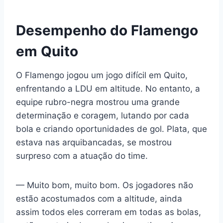
Desempenho do Flamengo
em Quito
O Flamengo jogou um jogo difícil em Quito,
enfrentando a LDU em altitude. No entanto, a
equipe rubro-negra mostrou uma grande
determinação e coragem, lutando por cada
bola e criando oportunidades de gol. Plata, que
estava nas arquibancadas, se mostrou
surpreso com a atuação do time.
— Muito bom, muito bom. Os jogadores não
estão acostumados com a altitude, ainda
assim todos eles correram em todas as bolas,