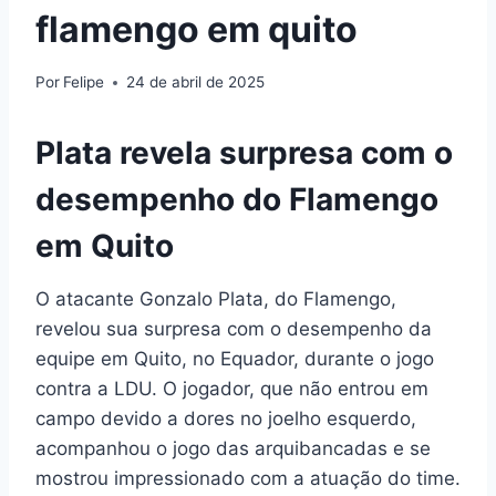
flamengo em quito
Por
Felipe
24 de abril de 2025
Plata revela surpresa com o
desempenho do Flamengo
em Quito
O atacante Gonzalo Plata, do Flamengo,
revelou sua surpresa com o desempenho da
equipe em Quito, no Equador, durante o jogo
contra a LDU. O jogador, que não entrou em
campo devido a dores no joelho esquerdo,
acompanhou o jogo das arquibancadas e se
mostrou impressionado com a atuação do time.